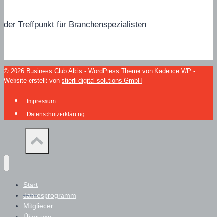
der Treffpunkt für Branchenspezialisten
© 2026 Business Club Albis - WordPress Theme von
Kadence WP
-
Website erstellt von
stierli digital solutions GmbH
Impressum
Datenschutzerklärung
Start
Jahresprogramm
Mitglieder
Über uns