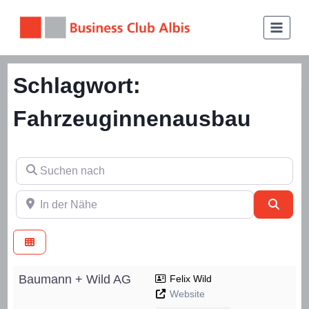
Zum
Inhalt
springen
Schlagwort:
Fahrzeuginnenausbau
Suchen nach
In der Nähe
Such
Baumann + Wild AG
Felix Wild
Website