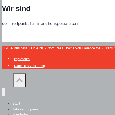
Wir sind
der Treffpunkt für Branchenspezialisten
© 2026 Business Club Albis - WordPress Theme von
Kadence WP
- Websit
Impressum
Datenschutzerklärung
Start
Jahresprogramm
Mitglieder