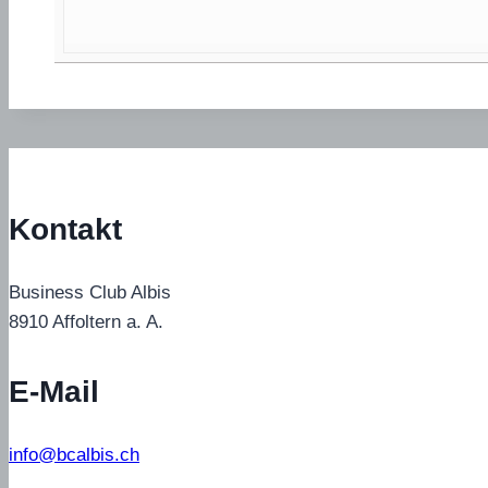
Kontakt
Business Club Albis
8910 Affoltern a. A.
E-Mail
info@bcalbis.ch