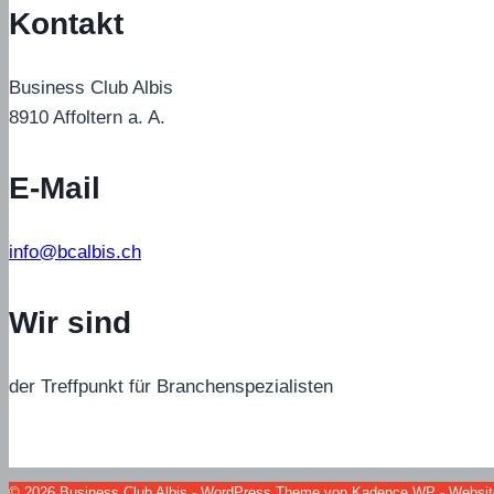
Kontakt
Business Club Albis
8910 Affoltern a. A.
E-Mail
info@bcalbis.ch
Wir sind
der Treffpunkt für Branchenspezialisten
© 2026 Business Club Albis - WordPress Theme von
Kadence WP
- Websit