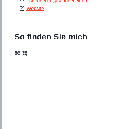
r.schneebeli
@
schneebeli.ch
Website
So finden Sie mich