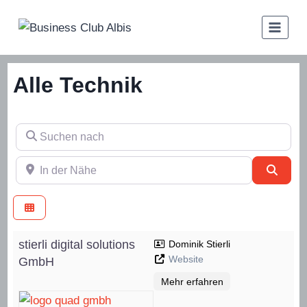
Zum
Inhalt
springen
Alle Technik
Suchen nach
In der Nähe
Such
stierli digital solutions
Dominik Stierli
Website
GmbH
Mehr erfahren