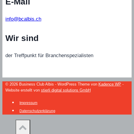
E-Mail
info@bcalbis.ch
Wir sind
der Treffpunkt für Branchenspezialisten
© 2026 Business Club Albis - WordPress Theme von
Kadence WP
-
Website erstellt von
stierli digital solutions GmbH
Impressum
Datenschutzerklärung